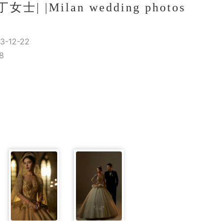
士| |Milan wedding photos
-12-22
8