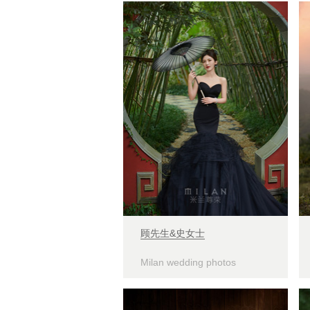
顾先生&史女士
Milan wedding photos