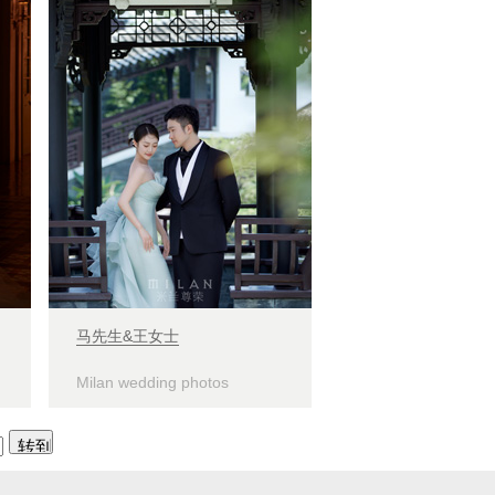
马先生&王女士
Milan wedding photos