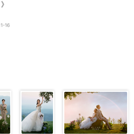
阳》
-16