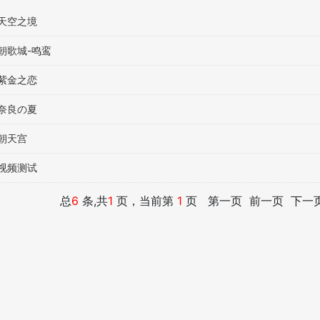
 天空之境
 朝歌城-鸣鸾
 紫金之恋
 奈良の夏
 朝天宫
 视频测试
总
6
条,共
1
页，当前第
1
页 第一页 前一页 下一